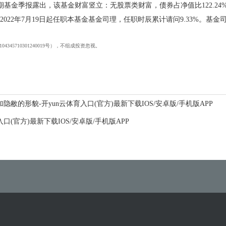
基金季报露出，该基金财富竖立：无股票类财富，债券占净值比122.24%
2年7月19日起任职本基金基金司理，任职时辰累计请问9.33%。基金司理
5710301240019号），不组成投资忽视。
敝的形貌-开yun云体育入口(官方)最新下载IOS/安卓版/手机版APP
入口(官方)最新下载IOS/安卓版/手机版APP