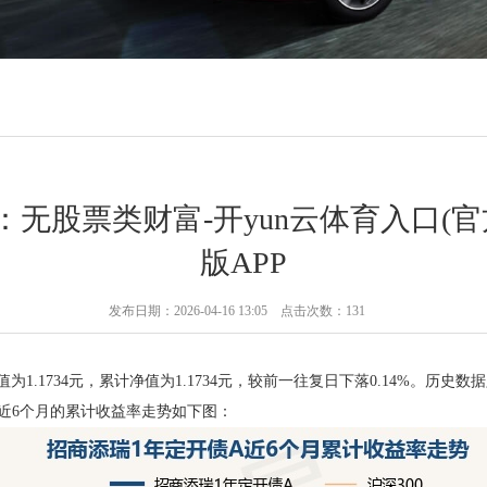
股票类财富-开yun云体育入口(官方
版APP
发布日期：2026-04-16 13:05 点击次数：131
1.1734元，累计净值为1.1734元，较前一往复日下落0.14%。历史数据
基金近6个月的累计收益率走势如下图：