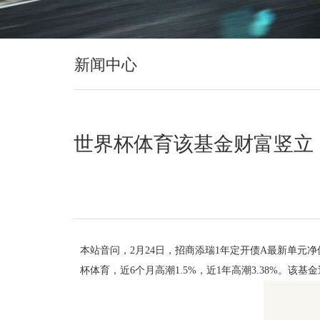
新闻中心
世界杯体育该基金财富竖立：无
本站音问，2月24日，招商添瑞1年定开债A最新单元净值为
杯体育，近6个月高潮1.5%，近1年高潮3.38%。该