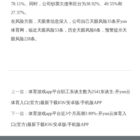
78.11%。同时，公司钞票欠债率区分为38.92%、49.55%和
27.37%。
在风险方面，天眼查信息深入，公司自己天眼风险35条开yun
体育网，临近天眼风险53条，历史天眼风险0条，预警提示天
眼风险228条。
上一篇：
体育游戏app平台职工东谈主数为2541东谈主-开yun云
体育入口(官方)最新下载IOS/安卓版/手机版APP
下一篇：
体育游戏app平台近3个月高潮3.89%-开yun云体育入
口(官方)最新下载IOS/安卓版/手机版APP