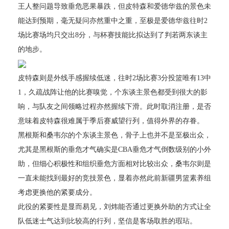
王人整问题导致垂危恶果暴跌，但皮特森和爱德华兹的景色未
能达到预期，毫无疑问亦然重中之重，至极是爱德华兹往时2
场比赛场均只交出8分，与杯赛技能比拟达到了判若两东谈主
的地步。
皮特森则是外线手感握续低迷，往时2场比赛3分投篮唯有13中
1，久疏战阵让他的比赛嗅觉，个东谈主景色都受到很大的影
响，与队友之间领略过程亦然握续下滑。此时取消注册，是否
意味着皮特森很难属于季后赛威望行列，值得外界的存眷。
黑根斯和桑韦尔的个东谈主景色，骨子上也并不是至极出众，
尤其是黑根斯的垂危才气确实是CBA垂危才气倒数级别的小外
助，但细心积极性和组织垂危方面相对比较出众，桑韦尔则是
一直未能找到最好的竞技景色，显着亦然此前新疆男篮素养组
考虑更换他的紧要成分。
此役的紧要性是显而易见，刘炜能否通过更换外助的方式让全
队低迷士气达到比较高的行列，坚信是客场取胜的瑕玷。