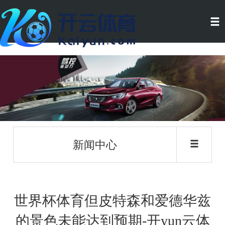
新闻中心
世界杯体育但皮特森和爱德华兹
的景色未能达到预期-开yun云体