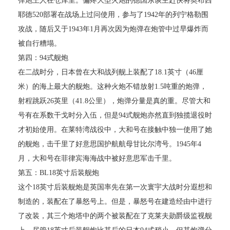
弹炮王人在仓库里。偏疼大型火炮的德国东谈主赶快将奥布西
耶德520部署在战场上过问使用，参与了1942年的列宁格勒围
攻战，随后又于1943年1月再次因为炮弹在炮管中过早爆炸而
被自行糟塌。
第四：94式舰炮
在二战时分，日本曾在大和战列舰上装配了18.1英寸（46厘
米）的海上最大的舰炮。这种火炮不错放射1.5吨重的炮弹，
射程跳跃26英里（41.8公里），炮弹分量是真的重。尽管大和
号有在系数干戈时分入伍，但是94式舰炮亦然直到独揽退役时
才初始使用。在莱特湾战役中，大和号在接触中独一使用了她
的舰炮，击千里了好意思国护航航母甘比尔湾号。1945年4
月，大和号在菲律宾海海战中被好意思军击千里。
第五：BL18英寸后装舰炮
这个18英寸后装舰炮是英国率先在第一次寰宇大战时分遐想和
制造的，装配在了暴怒号上。但是，暴怒号在建造经由中进行
了改装，其三个炮塔中的两个被装配在了克莱夫勋爵级监视舰