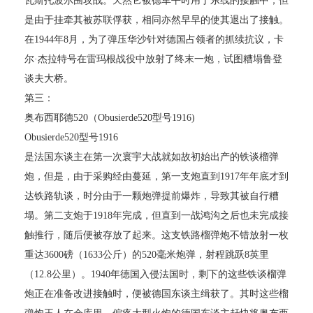
瓦斯托波尔围攻战。天然它被德军平时用于东线的接触中，但
是由于挂牵其被苏联俘获，相同亦然早早的使其退出了接触。
在1944年8月，为了弹压华沙针对德国占领者的抓续抗议，卡
尔·杰拉特号在雷玛根战役中放射了终末一炮，试图糟塌鲁登
谈夫大桥。
第三：
奥布西耶德520（Obusierde520型号1916)
Obusierde520型号1916
是法国东谈主在第一次寰宇大战就如故初始出产的铁谈榴弹
炮，但是，由于采购经由蔓延，第一支炮直到1917年年底才到
达铁路轨谈，时分由于一颗炮弹提前爆炸，导致其被自行糟
塌。第二支炮于1918年完成，但直到一战鸿沟之后也未完成接
触推行，随后便被存放了起来。这支铁路榴弹炮不错放射一枚
重达3600磅（1633公斤）的520毫米炮弹，射程跳跃8英里
（12.8公里）。1940年德国入侵法国时，剩下的这些铁谈榴弹
炮正在准备改进接触时，便被德国东谈主缉获了。其时这些榴