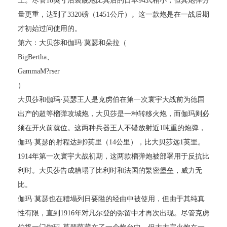
上。尽管18英寸后装舰炮比其后的日本94式稍小，但其炮弹分
量更重，达到了3320磅（1451公斤）。这一款炮是在一战后期
才初始过问使用的。
第六：大贝莎和伽玛·莫瑟和朵拉（
BigBertha、
GammaM?rser
）
大贝莎和伽玛·莫瑟王人是克虏伯在第一次寰宇大战前为德国
出产的超等榴弹攻城炮，大贝莎是一种转移火炮，而伽玛则必
须在开火前就位。这两种兵器王人不错放射近1吨重的炮弹，
伽玛·莫瑟的射程达到9英里（14公里），比大贝莎远1英里。
1914年第一次寰宇大战初期，这两款榴弹炮被部署用于反抗比
利时。大贝莎告成糟塌了比利时和法国的繁密堡垒，威力无
比。
伽玛·莫瑟也在糟塌列日要隘的经由中被使用，但由于其纯真
性有限，直到1916年对凡尔登的弥留中才再次出现。尽管克虏