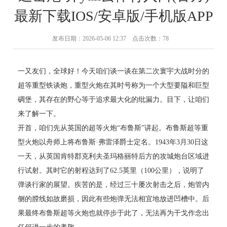
最新下载IOS/安卓版/手机版APP
发布日期：2026-05-06 12:37 点击次数：78
一又友们，全球好！今天咱们谈一谈在第二次寰宇大战时分的
超等重型铁谈炮，重型火炮在其时号称为一个大型要隘和巨型
碉堡，其存在的野心等于追求最大化的纰漏力。目下，让咱们
来了解一下。
开首，咱们先从英国的超等火炮“布鲁斯”讲起。布鲁斯超等重
型火炮以舟师上将布鲁斯·弗雷泽爵士定名。1943年3月30日这
一天，从英国肯特郡克利夫圣玛格丽特后方的攻城炮台区域进
行试射。其时它的射程达到了62.5英里（100公里），说明了
弹谈行家的展望。疾苦的是，经过三十屡次射击之后，炮管内
侧的膛线如故磨损，因此有些炮弹无法相宜地放进凹槽中。后
果最终布鲁斯超等火炮也就停步于此了，无法再为干戈作念出