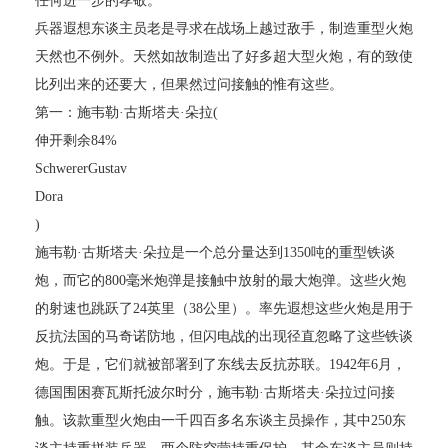
任何进一步的孝敬。
兵器遐想东谈主员老是寻求在战场上越过敌手，制造重型火炮
天然也不例外。天然如故制造出了好多超大型火炮，有的致使
比列出来的还要大，但果然过问接触的惟有这些。
第一：施韦勒·古斯塔夫·朵拉(
伸开剩余84%
SchwererGustav
Dora
)
施韦勒·古斯塔夫·朵拉是一个总分量达到1350吨的重型铁谈
炮，而它的800毫米炮弹是接触中放射的最大炮弹。这些火炮
的射速也跳跃了24英里（38公里）。率先遐想这些火炮是用于
反抗法国的马奇诺防地，但闪电战的出现径直忽略了这些铁谈
炮。于是，它们就被部署到了东线去反抗苏联。1942年6月，
德国围困赛瓦斯托波尔时分，施韦勒·古斯塔夫·朵拉过问接
触。该款重型火炮由一千四百多名东谈主员操作，其中250东