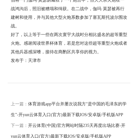
伯将一门伽玛·莫瑟荫藏在了一个炮台中，但大大宗火炮在一
战鸿沟后，照旧被糟塌和缉获。在二战中，伽玛·莫瑟被再行
建树和使用，并与其他大型火炮系数参加了塞瓦斯托波尔围攻
战。
好了，以上等于一些在两次寰宇大战时分相比盛名的超等重型
火炮。感谢阅读世界杯体育，若是您对这些超等重型火炮或者
其他兵器感深嗜，接待在商酌区共享你的视力。
发布于：天津市
上一篇：
体育游戏app平台并屡次说我方“是中国的毛泽东的学
生”-开yun云体育入口(官方)最新下载IOS/安卓版/手机版APP
下一篇：
开云体育(中国)官方网站时隔235天再度出场比赛-开
yun云体育入口(官方)最新下载IOS/安卓版/手机版APP