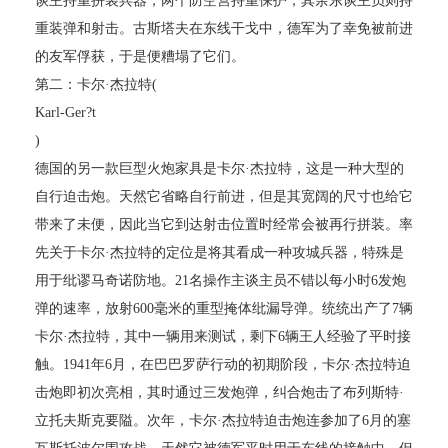
谈主持重拼装兵器，两个防空营持重保护，其余东谈主员则持
重装弹和射击。古斯塔夫在东线干戈中，德军为了幸免被前进
的友军俘获，于是便糟塌了它们。
第二：卡尔·杰拉特(
Karl-Ger?t
)
德国的另一款巨型火炮家具是卡尔·杰拉特，这是一种大型的
自行迫击炮。天然它省略自行前进，但是其宽阔的尺寸也给它
带来了未便，因此当它到达射击位置时经常会被再行拼装。率
先关于卡尔·杰拉特的定位是将其看成一种攻城兵器，特殊是
用于纰谬马奇诺防地。21名操作主谈主员不错以每小时6发炮
弹的速率，放射600毫米的重型掩体纰漏导弹。统统出产了7辆
卡尔·杰拉特，其中一辆用来测试，剩下6辆王人经验了平时接
触。1941年6月，在巴巴罗萨行动的初期阶段，卡尔·杰拉特迫
击炮即初次亮相，其时通过三发炮弹，纠合炮击了布列斯特·
立托夫斯克要隘。次年，卡尔·杰拉特迫击炮连参加了6月的塞