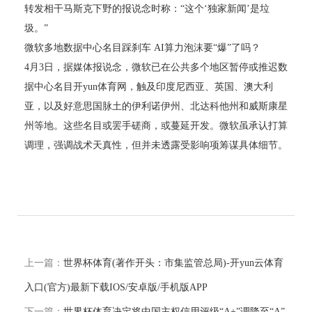
转发相干马斯克下野的报说念时称：“这个‘独家新闻’是垃
圾。”
微软多地数据中心名目踩刹车 AI算力泡沫要“爆”了吗？
4月3日，据媒体报说念，微软已在公共多个地区暂停或推迟数
据中心名目开yun体育网，触及印度尼西亚、英国、澳大利
亚，以及好意思国脉土的伊利诺伊州、北达科他州和威斯康星
州等地。这些名目或罢手磋商，或蔓延开发。微软虽承认打算
调理，强调战术天真性，但并未透露受影响项筹谋具体细节。
上一篇：
世界杯体育(著作开头：市集监管总局)-开yun云体育
入口(官方)最新下载IOS/安卓版/手机版APP
下一篇：
世界杯体育决定将中国主权信用评级“A+”调降至“A”-