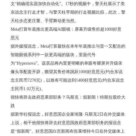
文“精确现实器加快自动化”。17秒的视频中，擎天柱展示了类
东说念主行走才智，与擎天柱早期的行走视频比拟，此次，擎
天柱步态更庄重、手臂舞动更当然。
Meta打算年底推出更高端AI眼镜：屏幕升级售价超1000好意
思元
据外媒报说念，Meta打算最快在本年年底推出与雷一又配合的
智能眼镜系列中一款更高端的版块，里面代号
为“Hypernova”。该居品将内置更明晰的单眼夸耀屏并升级录
像头等配套开辟，瞻望其售价将跳跃1000好意思元(约合东说
念主民币7270元)，以致有可能达到1400好意思元(约合东说念
主民币1.02万元)。
很快将辞去政府恶果部职务？马斯克：假新闻！特斯拉股价大
跌
据新华社报说念，好意思国企业家埃隆·马斯克2日在外交媒体
上说，相干他很快将辞去好意思国政府恶果部职务的报说念
是“假新闻”。好意思国白宫新闻布告莱维特今日在外交媒体上