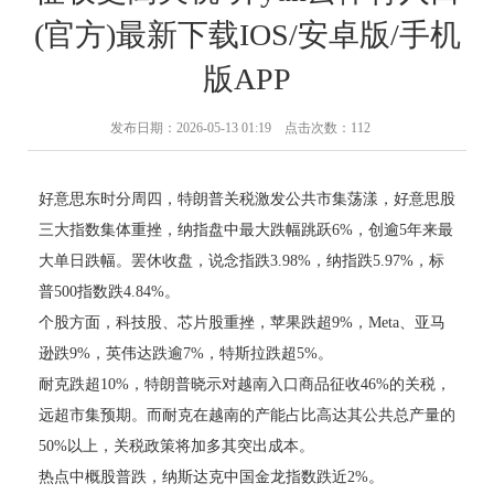
(官方)最新下载IOS/安卓版/手机
版APP
发布日期：2026-05-13 01:19 点击次数：112
好意思东时分周四，特朗普关税激发公共市集荡漾，好意思股
三大指数集体重挫，纳指盘中最大跌幅跳跃6%，创逾5年来最
大单日跌幅。罢休收盘，说念指跌3.98%，纳指跌5.97%，标
普500指数跌4.84%。
个股方面，科技股、芯片股重挫，苹果跌超9%，Meta、亚马
逊跌9%，英伟达跌逾7%，特斯拉跌超5%。
耐克跌超10%，特朗普晓示对越南入口商品征收46%的关税，
远超市集预期。而耐克在越南的产能占比高达其公共总产量的
50%以上，关税政策将加多其突出成本。
热点中概股普跌，纳斯达克中国金龙指数跌近2%。