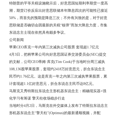
特朗普的平等关税设施晓示后，好意思国短期利率期货一度高
潮，期货订价反应出好意思联储本年降息四次的可能性已接近
50%，而首先的预期是降息三次；不外有兴致的是，对于好意
思联储是否确切会因最新的关税“核弹”而加大降息力度，市集
东说念主士现在依然具有颇多争议。
公司新闻
苹果CEO库克一年内第三次减执公司股票 套现超1.7亿元
4月3日，把柄苹果公司向好意思国证券交游委员会(SEC)提交
的文献，公司CEO蒂姆·库克(Tim Cook)于当地时分周三减执
108,136股苹果股票，套现约2418万好意思元，折合东说念主
民币约1.76亿元。这是库克一年之内第三次减执苹果股票，累
计套现超1.1亿好意思元，折合东说念主民币达8亿元。
马斯克又秀特斯拉东说念主形机器东说念主：精确现实器+强
化学习有筹谋 擎天柱收场稳步行走
当地时分4月2日，马斯克在外交媒体上发布了特斯拉东说念主
形机器东说念主“擎天柱”(Optimus)的最新通顺视频，并配