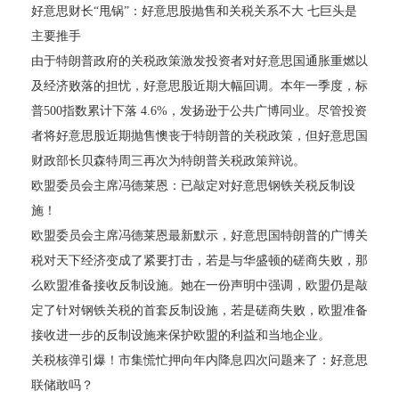
好意思财长“甩锅”：好意思股抛售和关税关系不大 七巨头是
主要推手
由于特朗普政府的关税政策激发投资者对好意思国通胀重燃以
及经济败落的担忧，好意思股近期大幅回调。本年一季度，标
普500指数累计下落 4.6%，发扬逊于公共广博同业。尽管投资
者将好意思股近期抛售懊丧于特朗普的关税政策，但好意思国
财政部长贝森特周三再次为特朗普关税政策辩说。
欧盟委员会主席冯德莱恩：已敲定对好意思钢铁关税反制设
施！
欧盟委员会主席冯德莱恩最新默示，好意思国特朗普的广博关
税对天下经济变成了紧要打击，若是与华盛顿的磋商失败，那
么欧盟准备接收反制设施。她在一份声明中强调，欧盟仍是敲
定了针对钢铁关税的首套反制设施，若是磋商失败，欧盟准备
接收进一步的反制设施来保护欧盟的利益和当地企业。
关税核弹引爆！市集慌忙押向年内降息四次问题来了：好意思
联储敢吗？