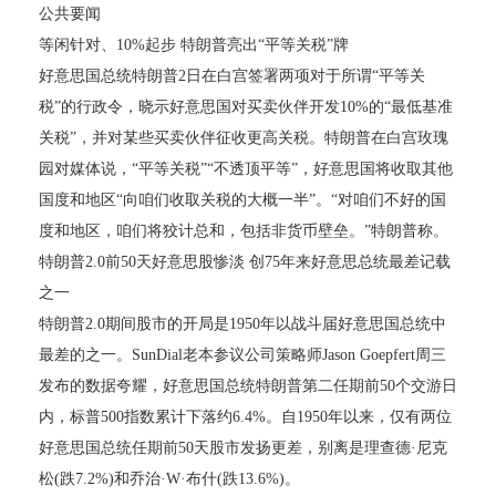
公共要闻
等闲针对、10%起步 特朗普亮出“平等关税”牌
好意思国总统特朗普2日在白宫签署两项对于所谓“平等关
税”的行政令，晓示好意思国对买卖伙伴开发10%的“最低基准
关税”，并对某些买卖伙伴征收更高关税。特朗普在白宫玫瑰
园对媒体说，“平等关税”“不透顶平等”，好意思国将收取其他
国度和地区“向咱们收取关税的大概一半”。“对咱们不好的国
度和地区，咱们将狡计总和，包括非货币壁垒。”特朗普称。
特朗普2.0前50天好意思股惨淡 创75年来好意思总统最差记载
之一
特朗普2.0期间股市的开局是1950年以战斗届好意思国总统中
最差的之一。SunDial老本参议公司策略师Jason Goepfert周三
发布的数据夸耀，好意思国总统特朗普第二任期前50个交游日
内，标普500指数累计下落约6.4%。自1950年以来，仅有两位
好意思国总统任期前50天股市发扬更差，别离是理查德·尼克
松(跌7.2%)和乔治·W·布什(跌13.6%)。