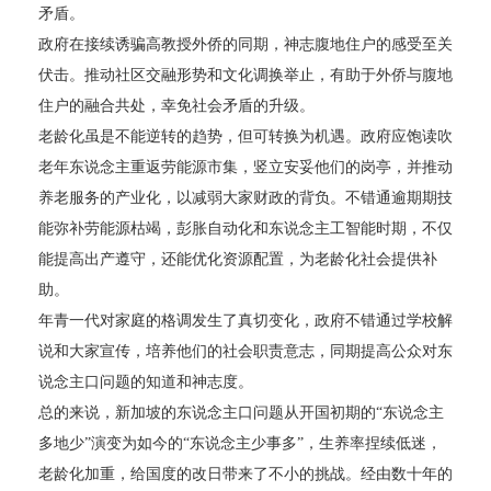
矛盾。
政府在接续诱骗高教授外侨的同期，神志腹地住户的感受至关
伏击。推动社区交融形势和文化调换举止，有助于外侨与腹地
住户的融合共处，幸免社会矛盾的升级。
老龄化虽是不能逆转的趋势，但可转换为机遇。政府应饱读吹
老年东说念主重返劳能源市集，竖立安妥他们的岗亭，并推动
养老服务的产业化，以减弱大家财政的背负。不错通逾期期技
能弥补劳能源枯竭，彭胀自动化和东说念主工智能时期，不仅
能提高出产遵守，还能优化资源配置，为老龄化社会提供补
助。
年青一代对家庭的格调发生了真切变化，政府不错通过学校解
说和大家宣传，培养他们的社会职责意志，同期提高公众对东
说念主口问题的知道和神志度。
总的来说，新加坡的东说念主口问题从开国初期的“东说念主
多地少”演变为如今的“东说念主少事多”，生养率捏续低迷，
老龄化加重，给国度的改日带来了不小的挑战。经由数十年的