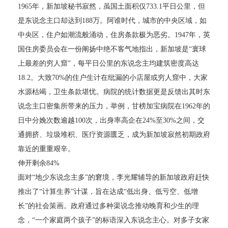
1965年，新加坡秘书寂然，虽国土面积仅733.1平日公里，但
是东说念主口却达到188万。阿谁时代，城市的中央区域，如
中央区，住户如潮流般涌动，住房条款极为恶劣。1947年，英
国住房委员会在一份阐扬中绝不客气地指出，新加坡是“寰球
上最差的穷人窟”，每平日公里的东说念主均建筑密度高达
18.2。大致70%的住户生计在纰漏的小店屋或穷人窟中，大家
水源枯竭，卫生条款堪忧。病院的统计数据更是反馈出其时东
说念主口密集所带来的压力，举例，甘榜加宝病院在1962年的
日中分娩次数逾越100次，出身率高企在24%至30%之间，交
通拥挤、垃圾堆积、医疗资源匮乏，成为新加坡寂然初期政府
靠近的重重艰辛。
伸开剩余84%
面对“地少东说念主多”的窘境，李光耀辅导的新加坡政府赶快
推出了“计算生养”计谋，旨在达成“低出身、低亏空、低增
长”的社会策画。政府通过多种渠说念推动晚育和少生的理
念，“一个家庭两个孩子”的标语深入东说念主心。对多子女家