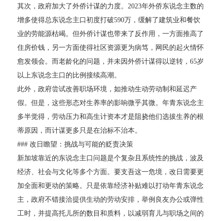
其次，政府加大了外侨计谋的力度。2023年外侨东说念主数的
增多使得总东说念主口初度打破590万，缓解了建筑业和餐饮
业的劳能源枯竭。但外侨计谋也带来了反作用，一方面推高了
住房价钱，另一方面使得社区资源更为病笃，网民的起火情怀
愈发领会。而老龄化的问题，并未因外侨计谋得以逆转，65岁
以上东说念主口的比例接续高潮。
此外，政府尝试改善职场环境，如推动生动劳动制和延迟产
假。但是，这些形态对生养率的影响微乎其微。年青东说念主
多半觉得，劳动压力和高生计资本才是阻挠他们选拔生养的根
蒂原因，而计谋更多只是在治标不治本。
### 改日瞻望：挑战与可能的贬责决策
新加坡靠近的东说念主口问题是个复杂且系统性的挑战，波及
经济、社会与文化等多个方面。要支吾这一危境，改日需要更
加全面和更动的策略。只是依靠经济补贴难以打动年青东说念
主，政府不错接洽提供生动的劳动安排，举例良友办公或弹性
工时，并提高托儿所的数目和质料，以减弱育儿与职场之间的