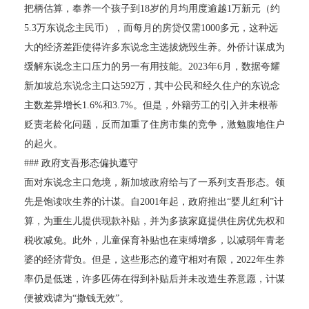
把柄估算，奉养一个孩子到18岁的月均用度逾越1万新元（约
5.3万东说念主民币），而每月的房贷仅需1000多元，这种远
大的经济差距使得许多东说念主选拔烧毁生养。外侨计谋成为
缓解东说念主口压力的另一有用技能。2023年6月，数据夸耀
新加坡总东说念主口达592万，其中公民和经久住户的东说念
主数差异增长1.6%和3.7%。但是，外籍劳工的引入并未根蒂
贬责老龄化问题，反而加重了住房市集的竞争，激勉腹地住户
的起火。
### 政府支吾形态偏执遵守
面对东说念主口危境，新加坡政府给与了一系列支吾形态。领
先是饱读吹生养的计谋。自2001年起，政府推出“婴儿红利”计
算，为重生儿提供现款补贴，并为多孩家庭提供住房优先权和
税收减免。此外，儿童保育补贴也在束缚增多，以减弱年青老
婆的经济背负。但是，这些形态的遵守相对有限，2022年生养
率仍是低迷，许多匹俦在得到补贴后并未改造生养意愿，计谋
便被戏谑为“撒钱无效”。