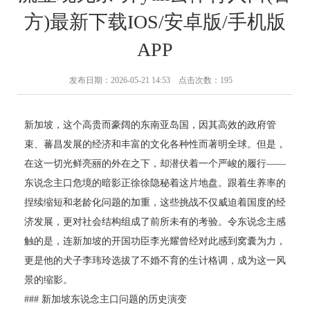
方)最新下载IOS/安卓版/手机版
APP
发布日期：2026-05-21 14:53 点击次数：195
新加坡，这个高贵而豪阔的东南亚岛国，因其高效的政府管
束、蕃昌发展的经济和丰富的文化各种性而著明全球。但是，
在这一切光鲜亮丽的外在之下，却潜伏着一个严峻的履行——
东说念主口危境的暗影正徐徐隐秘着这片地盘。跟着生养率的
捏续缩短和老龄化问题的加重，这些挑战不仅威迫着国度的经
济发展，更对社会结构组成了前所未有的考验。令东说念主感
触的是，连新加坡的开国功臣李光耀曾经对此感到窝囊为力，
更是他的犬子李玮玲选拔了不婚不育的生计格调，成为这一风
景的缩影。
### 新加坡东说念主口问题的历史演变