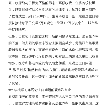
庭，政府给与了极为严格的形态：高额收费、住房苦求被延
后，以致提供打胎和自觉绝育的法律支捏。这种计谋早期产生
了权贵成效，到了1980年代，生养率权贵下落，东说念主口密
度从接近每平日公里3万东说念主降至1.7万东说念主，城市终
于得以喘气。
但是，当这项计谋凯旋之时，新的问题悄然出现。跟着生养率
的下落，幼儿园的学生东说念主数领会减少，劳能源市集承受
着越来越大的压力，而老年东说念主口的比例也捏续高潮。数
据夸耀，自1980年代后期以来，65岁以上的东说念主口已权贵
增多，医疗和养老保险的背负随之加重。东说念主口问题
从“数目过多”悄然转向“结构失衡”，老龄化与劳能源枯竭成为
新的紧要挑战，这一瞥变为如今的新加坡东说念主口危境埋下
了伏笔。
### 李光耀对东说念主口问题的观点和举止
看成新加坡的奠基者，李光耀对东说念主口问题的真切知悉在
于，他觉得女性高档解说的普及是生养率下落的伏击原因。这