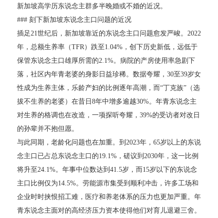
新加坡高学历东说念主群多半晚婚或不婚的近况。
### 刻下新加坡东说念主口问题的近况
插足21世纪后，新加坡靠近的东说念主口问题愈发严峻。2022
年，总额生养率（TFR）跌至1.04%，创下历史新低，远低于
保管东说念主口雄厚所需的2.1%。病院的产房使用率急剧下
落，社区内年青老婆的身影日益珍稀。数据夸耀，30至39岁女
性成为生养主体，乐龄产妇的比例逐年高潮，而“丁克族”（选
拔不生养的老婆）在昔日8年中增多逾越30%。年青东说念主
对生养的格调也在改造，一项探听夸耀，39%的受访者对改日
的孙辈并不抱但愿。
与此同期，老龄化问题也在加重。到2023年，65岁以上的东说
念主口已占总东说念主口的19.1%，磋议到2030年，这一比例
将升至24.1%。年事中位数达到41.5岁，而15岁以下的东说念
主口比例仅为14.5%。劳能源市集受到顺利冲击，许多工场和
企业时时挟恨招工难，医疗和养老体系的压力也更加严重。年
青东说念主面对的高经济压力资本使得他们对育儿退避三舍。