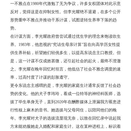
一不雅点在1980年代激勉了无为争议，许多女权团体对此示意
反对，觉得这是在抑制女性。但李光耀绝不退避，在多个公开
形势重申不雅点并推动干系计谋，试图逆转生养率下落的趋
势。
在计谋方面，李光耀政府曾尝试通过优生学的理念来饱读吹生
养。1983年，他忽视的“究诘生母亲计算”旨在向高学历女性提
供生养补贴，祈望她们轻佻多生，以提高东说念主口教授。但
是，这一计谋不仅成效甚微，还引起社会的起火，最终不澄澈
之。李光耀在晚年回忆时坦言，他低估了社会不雅念调度的速
率，过高忖度了计谋的彭胀遵守。
更令东说念主感喟的是，李光耀的家庭生计通常反馈了社会趋
势的变化。他的犬子李玮玲，看成一位特等的神经科医师，选
拔了毕生单身无子，直到2020年在酬酢媒体上泄漏我方罹患进
行性核上麻木的音书。她选拔与父母同住，以陪同他们的晚
年。李光耀对犬子的选拔流显现无奈，以致在回忆录中说起我
方未能劝服她走入婚配和家庭生计。这在某种进程上，标识着