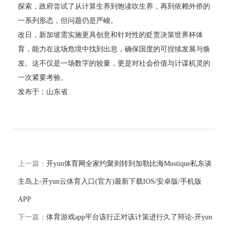
探索，政府尝试了从计算生养到饱读吹生养，再到依赖外侨的
一系列形态，但问题仍是严峻。
改日，新加坡需实施更具创意和针对性的贬责决策世界杯体
育，能力在这场危境中找到出息，确保国度的可捏续发展与焕
发。这不仅是一场数字的较量，更是对社会价值与计谋机灵的
一次紧要考验。
发布于：山东省
上一篇：
开yun体育网全家约聚则转到加勒比海Mustique私东谈
主岛上-开yun云体育入口(官方)最新下载IOS/安卓版/手机版
APP
下一篇：
体育游戏app平台该行正对该计策进行久了辩论-开yun