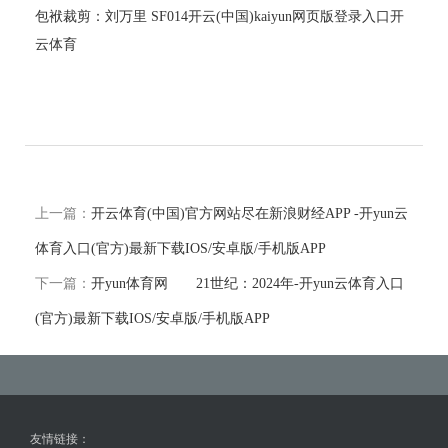
包袱裁剪：刘万里 SF014开云(中国)kaiyun网页版登录入口开
云体育
上一篇：
开云体育(中国)官方网站尽在新浪财经APP -开yun云
体育入口(官方)最新下载IOS/安卓版/手机版APP
下一篇：
开yun体育网 21世纪：2024年-开yun云体育入口
(官方)最新下载IOS/安卓版/手机版APP
友情链接：