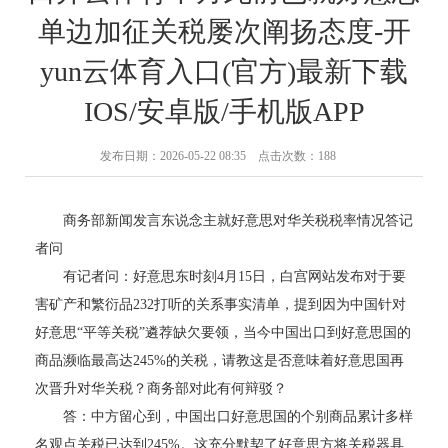
单边加征关税屡次阐扬态度-开
yun云体育入口(官方)最新下载
IOS/安卓版/手机版APP
发布日期：2026-05-22 08:35 点击次数：188
商务部新闻发言东说念主就好意思对华关税税率情况答记
者问
有记者问：好意思东时刻4月15日，白宫网站发布对于要
害矿产和繁衍品232打听的关系事实清单，提到因为中国针对
好意思“平等关税”遴荐缺欠要领，当今中国出口到好意思国的
商品濒临最高达245%的关税，请教这是否意味着好意思国再
次晋升对华关税？商务部对此有何辩驳？
答：中方留心到，中国出口好意思国的个别商品累计多样
名观点关税已达到245%。这充分默契了好意思方将关税器具