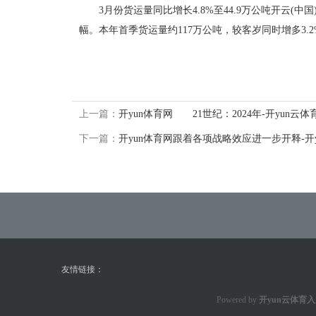
3月份货运量同比增长4.8%至44.9万公吨开云(中
幅。本年首季货运量约117万公吨，较客岁同时增多3.2
上一篇：
开yun体育网 21世纪：2024年-开yun云体
下一篇：
开yun体育网跟着各项战略效应进一步开释-开yu
友情链接：
Powered by
开yun云体育入