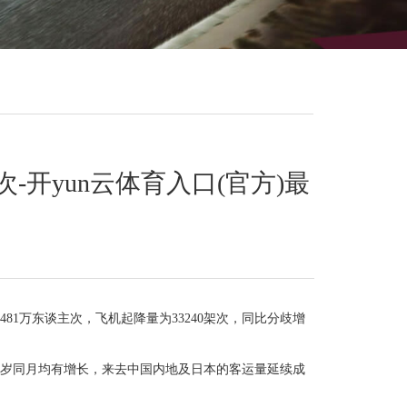
次-开yun云体育入口(官方)最
1万东谈主次，飞机起降量为33240架次，同比分歧增
岁同月均有增长，来去中国内地及日本的客运量延续成