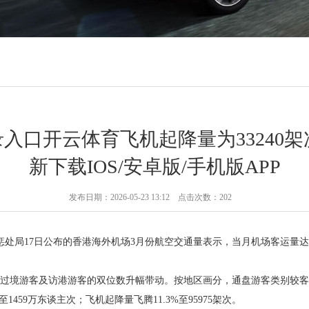
登录入口开云体育飞机起降量为33240架
新下载IOS/安卓版/手机版APP
发布日期：2026-05-23 13:12 点击次数：202
局17日公布的香港海外机场3月份航空交通量表示，当月机场客运量达48
境游客及访港游客的双位数升幅带动。按地区画分，通盘游客类别较客
459万东谈主次；飞机起降量飞腾11.3%至95975架次。