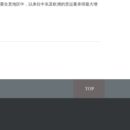
。在主要生意地区中，以来往中东及欧洲的货运量录得最大增
TOP