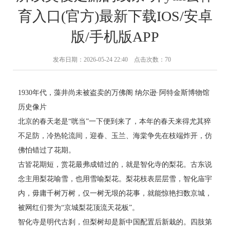
育入口(官方)最新下载IOS/安卓
版/手机版APP
发布日期：2026-05-24 22:40 点击次数：70
1930年代，藻井尚未被盗卖的万佛阁 纳尔逊·阿特金斯博物馆
历史像片
北京的春天老是“咣当”一下便到来了，本年的春天来得尤其猝
不足防，冷热轮流间，迎春、玉兰、海棠争先在枝端炸开，仿
佛怕错过了花期。
古皆花期短，赏花最弗成错过的，就是智化寺的梨花。古东说
念主用梨花喻雪，也用雪喻梨花。梨花枝表层层雪，智化庙宇
内，毋庸千树万树，仅一树无垠的花事，就能惊艳扫数京城，
被网红们誉为“京城梨花顶流天花板”。
智化寺是明代古刹，但梨树却是新中国配置后新栽的。四肢第