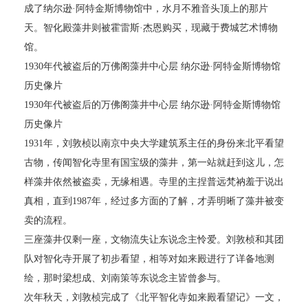
成了纳尔逊·阿特金斯博物馆中，水月不雅音头顶上的那片
天。智化殿藻井则被霍雷斯·杰恩购买，现藏于费城艺术博物
馆。
1930年代被盗后的万佛阁藻井中心层 纳尔逊·阿特金斯博物馆
历史像片
1930年代被盗后的万佛阁藻井中心层 纳尔逊·阿特金斯博物馆
历史像片
1931年，刘敦桢以南京中央大学建筑系主任的身份来北平看望
古物，传闻智化寺里有国宝级的藻井，第一站就赶到这儿，怎
样藻井依然被盗卖，无缘相遇。寺里的主捏普远梵衲羞于说出
真相，直到1987年，经过多方面的了解，才弄明晰了藻井被变
卖的流程。
三座藻井仅剩一座，文物流失让东说念主怜爱。刘敦桢和其团
队对智化寺开展了初步看望，相等对如来殿进行了详备地测
绘，那时梁想成、刘南策等东说念主皆曾参与。
次年秋天，刘敦桢完成了《北平智化寺如来殿看望记》一文，