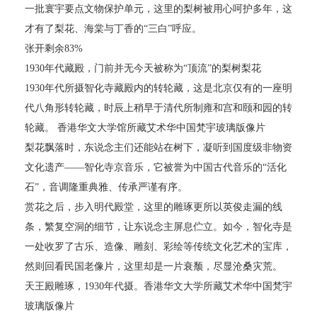
一批寰宇要点文物保护单元，这里的梨树被用心呵护多年，这
才有了梨花、海棠与丁香的“三白”呼应。
张开剩余83%
1930年代藏殿，门前并无今天被称为“顶流”的梨树梨花
1930年代所摄智化寺藏殿内的转轮藏，这是北京仅有的一座明
代八角形转轮藏，时辰上稍早于清代所制雍和宫和颐和园的转
轮藏。 香港华文大学馆所藏艾术华中国梵宇玻璃版像片
梨花飘落时，东说念主们还能站在树下，凝听到国度级非物资
文化遗产——智化寺京音乐，它被誉为中国古代音乐的“活化
石”，音调隆重典雅、传承严谨有序。
赏花之后，步入明代殿堂，这里的雕琢更所以英俊走漏的线
条，繁复空洞的细节，让东说念主屏息伫立。如今，智化寺是
一处收罗了古乐、造像、雕刻、彩绘等传统文化艺术的宝库，
然则回看民国老像片，这里却是一片衰颓，尽显沧桑灾荒。
天王殿雕琢，1930年代摄。香港华文大学所藏艾术华中国梵宇
玻璃版像片