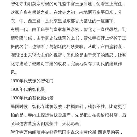
智化寺由明英宗时候的司礼监中官王振所建，仗着皇上宠任，
这家庙多有僭越之处。在建寺之初，占地两万多平日米，分
东、中、西三路，是北京皇城东部香火甚旺的一座庙宇。
有明一代，由于庙宇与皇家相关亲密，智化寺一直很昂然。到
清乾隆时候，由于御史沈廷芳的上书，智化寺石碑上铲掉了王
振的名字，也割断了与朝廷的巧妙关联。从此，它由盛转衰，
渐渐淡出东说念主们的视野，但也恰是由于天子的残忍，让智
化寺逃避了乾隆对古建的改易，完满地保存了明代的建筑作
风。
1930年代残骸的智化门
1930年代的智化殿
1930年代的智化殿内景
民国时候，智化寺建筑毁败，栏楯倾斜，残骸不胜。比这更可
怕的是，寺内主捏运转贩卖庙产，先是把古柏卖给棺材店，后
又串连古董掮客倒卖藻井、天花彩画。
智化寺万佛阁藻井被好意思国东说念主劳伦斯·西克曼购买，