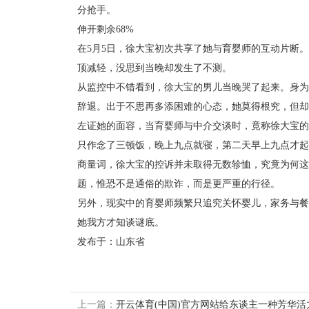
分抢手。
伸开剩余68%
在5月5日，徐大宝初次共享了她与育婴师的互动片断。
顶减轻，没思到当晚却发生了不测。
从监控中不错看到，徐大宝的男儿当晚哭了起来。身为
辞退。出于不思再多添困难的心态，她莫得根究，但却
左证她的面容，当育婴师与中介交谈时，竟称徐大宝的
只作念了三顿饭，晚上九点就寝，第二天早上九点才起
商量词，徐大宝的控诉并未取得无数轸恤，究竟为何这
题，惟恐不是通俗的欺诈，而是更严重的行径。
另外，现实中的育婴师频繁只追究关怀婴儿，家务与餐
她我方才知谈谜底。
发布于：山东省
上一篇：
开云体育(中国)官方网站给东谈主一种芳华活力的