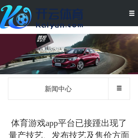
新闻中心
体育游戏app平台已接踵出现了
量产技艺、发布技艺及售价方面