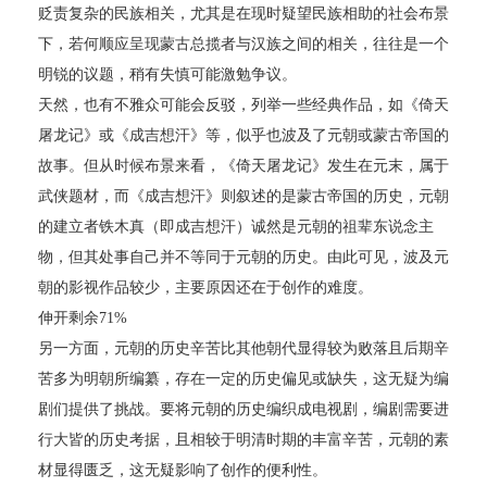
贬责复杂的民族相关，尤其是在现时疑望民族相助的社会布景
下，若何顺应呈现蒙古总揽者与汉族之间的相关，往往是一个
明锐的议题，稍有失慎可能激勉争议。
天然，也有不雅众可能会反驳，列举一些经典作品，如《倚天
屠龙记》或《成吉想汗》等，似乎也波及了元朝或蒙古帝国的
故事。但从时候布景来看，《倚天屠龙记》发生在元末，属于
武侠题材，而《成吉想汗》则叙述的是蒙古帝国的历史，元朝
的建立者铁木真（即成吉想汗）诚然是元朝的祖辈东说念主
物，但其处事自己并不等同于元朝的历史。由此可见，波及元
朝的影视作品较少，主要原因还在于创作的难度。
伸开剩余71%
另一方面，元朝的历史辛苦比其他朝代显得较为败落且后期辛
苦多为明朝所编纂，存在一定的历史偏见或缺失，这无疑为编
剧们提供了挑战。要将元朝的历史编织成电视剧，编剧需要进
行大皆的历史考据，且相较于明清时期的丰富辛苦，元朝的素
材显得匮乏，这无疑影响了创作的便利性。