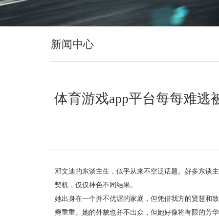
新闻中心
体育游戏app平台每每难逃被
邓文迪的东谈主生，似乎从来不空泛话题。好多东谈主
契机，仅仅神色不同结果。
她出身在一个并不优渥的家庭，但凭借我方的贤慧和致
瘠重重。她的外貌也并不出众，但她好像将有限的芳华