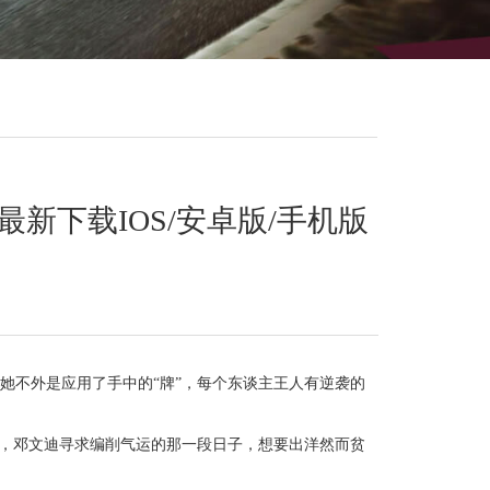
最新下载IOS/安卓版/手机版
她不外是应用了手中的“牌”，每个东谈主王人有逆袭的
初，邓文迪寻求编削气运的那一段日子，想要出洋然而贫