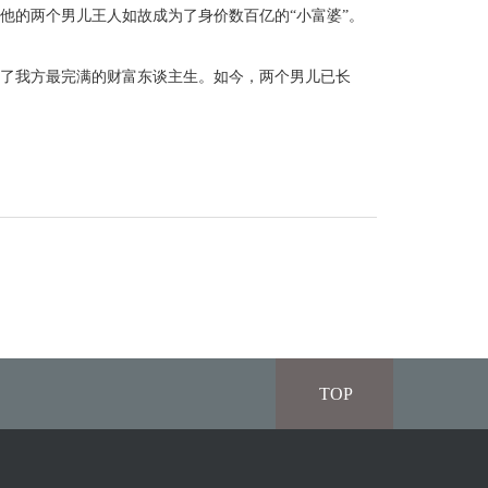
他的两个男儿王人如故成为了身价数百亿的“小富婆”。
了我方最完满的财富东谈主生。如今，两个男儿已长
TOP