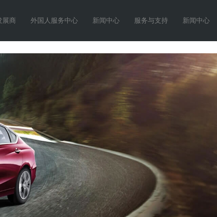
发展商
外国人服务中心
新闻中心
服务与支持
新闻中心